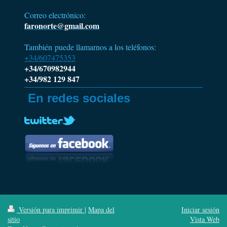
Correo electrónico:
faronorte@gmail.com
También puede llamarnos a los teléfonos:
+34/607475353
+34/670982944
+34/982 129 847
En redes sociales
Versión para imprimir
|
Mapa del
Iniciar sesión
sitio
Vista Web