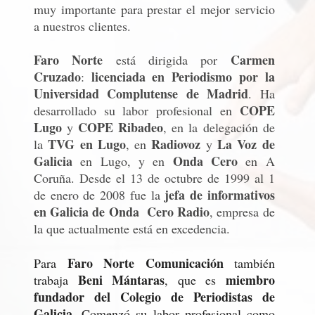
muy importante para prestar el mejor servicio
a nuestros clientes.
Faro Norte
Carmen
está dirigida por
Cruzado
licenciada en Periodismo por la
:
Universidad Complutense de Madrid
. Ha
COPE
desarrollado su labor profesional en
Lugo
COPE Ribadeo
y
, en la delegación de
TVG en Lugo
Radiovoz
La Voz de
la
, en
y
Galicia
Onda Cero
en Lugo, y en
en A
Coruña. Desde el 13 de octubre de 1999 al 1
jefa de informativos
de enero de 2008 fue la
en Galicia de Onda Cero Radio
, empresa de
la que actualmente está en excedencia.
Faro Norte Comunicación
Para
también
Beni Mántaras
miembro
trabaja
, que es
fundador del Colegio de Periodistas de
Galicia
. Comenzó su labor profesional como